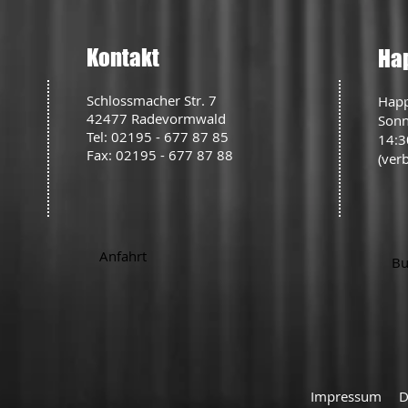
Kontakt
Ha
Schlossmacher Str. 7
Hap
42477 Radevormwald
Sonn
Tel: 02195 - 677 87 85
14:3
Fax: 02195 - 677 87 88
(ver
Anfahrt
Bu
Impressum
D